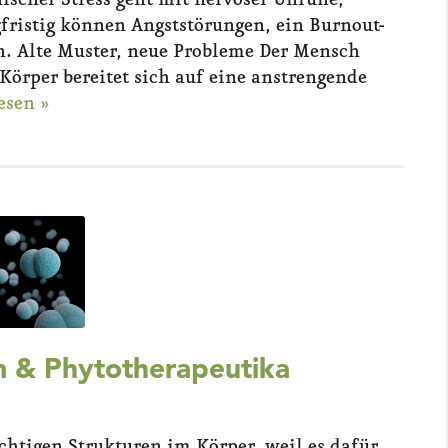
ischer Stress geht mit nervöser Unruhe,
fristig können Angststörungen, ein Burnout-
n. Alte Muster, neue Probleme Der Mensch
r Körper bereitet sich auf eine anstrengende
esen »
 & Phytotherapeutika
htigen Strukturen im Körper, weil es dafür