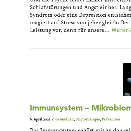
Und die Psyche leidet immer mit: Chron
Schlafstörungen und Angst einher. Lang
Syndrom oder eine Depression entstehe
reagiert auf Stress von jeher gleich: De
Leistung vor, denn für unsere…
Weiterl
Immunsystem – Mikrobiom
6. April 2021
Gesundheit
,
Phytotherapie
,
Prävention
Das Immunsystem gehört mit zu den wic